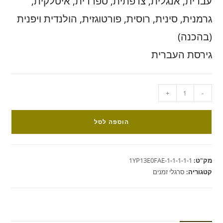
עברית, אנגלית, צרפתית, ספרדית, איטלקית,
גרמנית, סינית, רוסית, פורטוגזית, הולנדית ויפנית
(בהכנה)
גירסת העברית
+
-
הוספה לסל
מק"ט:
1YP13E0FAE-1-1-1-1-1
קטגוריה:
סרגלי זמנים