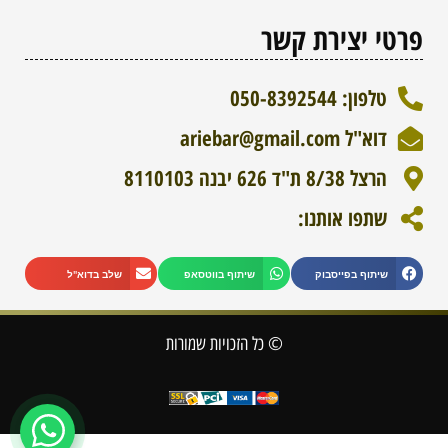
פרטי יצירת קשר
טלפון: 050-8392544
דוא"ל ariebar@gmail.com
הרצל 8/38 ת"ד 626 יבנה 8110103
שתפו אותנו:
WhatsApp
שיתוף בפייסבוק
שיתוף בווטסאפ
שלב בדוא"ל
היי, ניתן להשיג אותנו גם בווטסאפ,
הקליקו מטה על הכפתור
© כל הזכויות שמורות
לשיחה בווטסאפ