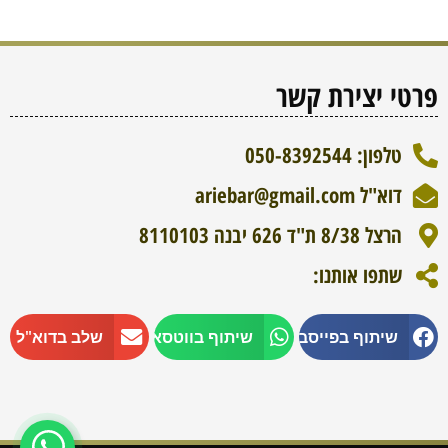
פרטי יצירת קשר
טלפון: 050-8392544
דוא"ל ariebar@gmail.com
WhatsApp
הרצל 8/38 ת"ד 626 יבנה 8110103
שתפו אותנו:
היי, ניתן להשיג אותנו גם בווטסאפ,
הקליקו מטה על הכפתור
שיתוף בפייסבוק
שיתוף בווטסאפ
שלב בדוא"ל
לשיחה בווטסאפ