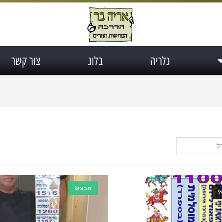
גלריה
בלוג
צור קשר
ל
מבצע!
י